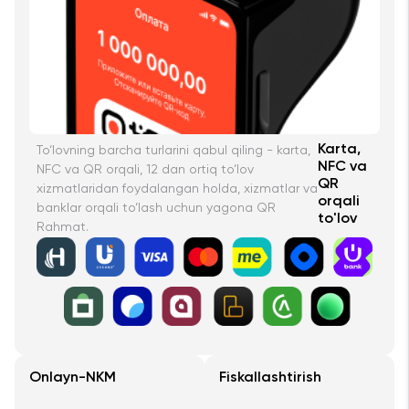
Karta,
To‘lovning barcha turlarini qabul qiling - karta,
NFC va
NFC va QR orqali, 12 dan ortiq to‘lov
QR
xizmatlaridan foydalangan holda, xizmatlar va
orqali
banklar orqali to‘lash uchun yagona QR
to'lov
Rahmat.
Onlayn-NKM
Fiskallashtirish