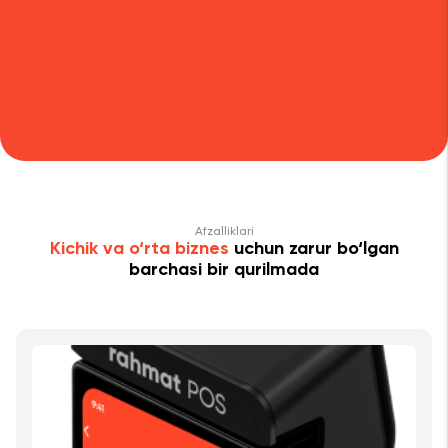
Afzalliklari
Kichik va o‘rta biznes
uchun zarur bo‘lgan
barchasi bir qurilmada