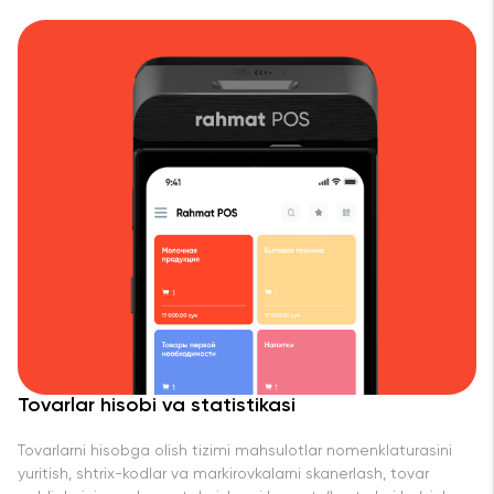
Tovarlar hisobi va statistikasi
Tovarlarni hisobga olish tizimi mahsulotlar nomenklaturasini
yuritish, shtrix-kodlar va markirovkalarni skanerlash, tovar