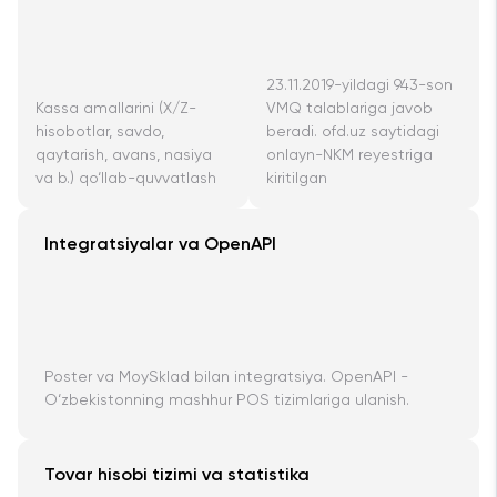
23.11.2019-yildagi 943-son
Kassa amallarini (X/Z-
VMQ talablariga javob
hisobotlar, savdo,
beradi. ofd.uz saytidagi
qaytarish, avans, nasiya
onlayn-NKM reyestriga
va b.) qo‘llab-quvvatlash
kiritilgan
Integratsiyalar va OpenAPI
Poster va MoySklad bilan integratsiya. OpenAPI -
O‘zbekistonning mashhur POS tizimlariga ulanish.
Tovar hisobi tizimi va statistika