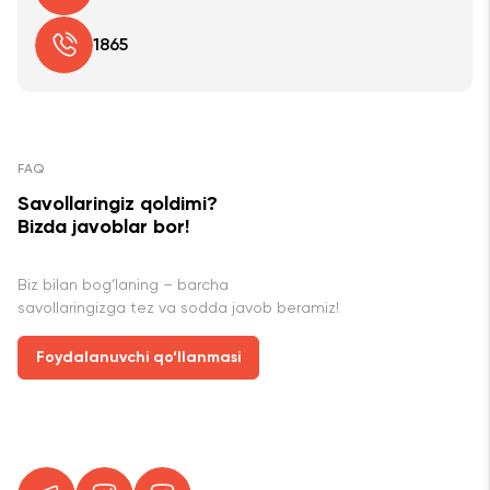
1865
FAQ
Savollaringiz qoldimi?
Bizda javoblar bor!
Biz bilan bog‘laning – barcha
savollaringizga tez va sodda javob beramiz!
Foydalanuvchi qo‘llanmasi