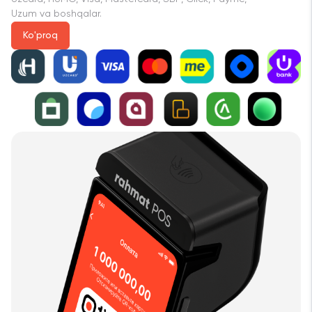
Uzum va boshqalar.
Ko'proq