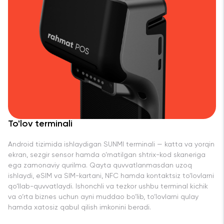
To'lov terminali
Android tizimida ishlaydigan SUNMI terminali — katta va yorqin
ekran, sezgir sensor hamda o‘rnatilgan shtrix-kod skaneriga
ega zamonaviy qurilma. Qayta quvvatlanmasdan uzoq
ishlaydi, eSIM va SIM-kartani, NFC hamda kontaktsiz to‘lovlarni
qo‘llab-quvvatlaydi. Ishonchli va tezkor ushbu terminal kichik
va o‘rta biznes uchun ayni muddao bo‘lib, to‘lovlarni qulay
hamda xatosiz qabul qilish imkonini beradi.