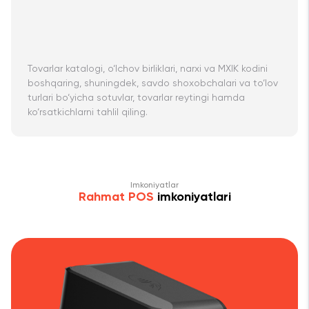
Tovarlar katalogi, o‘lchov birliklari, narxi va MXIK kodini
boshqaring, shuningdek, savdo shoxobchalari va to‘lov
turlari bo‘yicha sotuvlar, tovarlar reytingi hamda
ko‘rsatkichlarni tahlil qiling.
Imkoniyatlar
Rahmat POS
imkoniyatlari