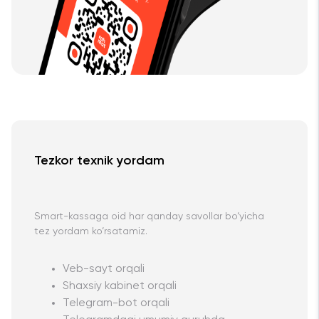
Tezkor texnik yordam
Smart-kassaga oid har qanday savollar bo‘yicha
tez yordam ko‘rsatamiz.
Veb-sayt orqali
Shaxsiy kabinet orqali
Telegram-bot orqali