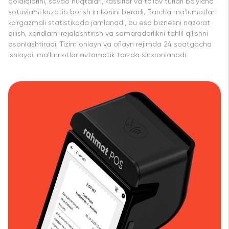
qoldiqlarini, savdo nuqtalari, kassirlar va to‘lov turlari bo‘yicha
sotuvlarni kuzatib borish imkonini beradi. Barcha ma’lumotlar
ko‘rgazmali statistikada jamlanadi, bu esa biznesni nazorat
qilish, xaridlarni rejalashtirish va samaradorlikni tahlil qilishni
osonlashtiradi. Tizim onlayn va oflayn rejimda 24 soatgacha
ishlaydi, ma’lumotlar avtomatik tarzda sinxronlanadi.