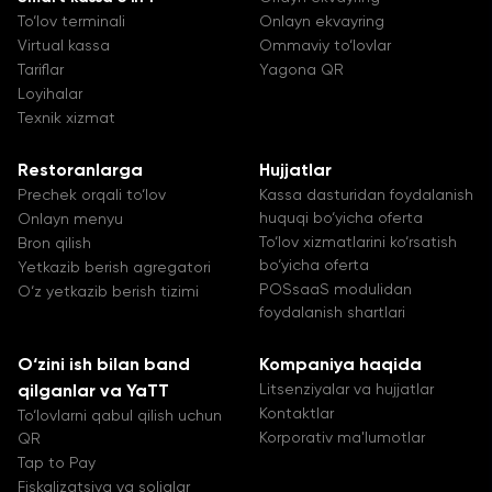
To‘lov terminali
Onlayn ekvayring
Virtual kassa
Ommaviy to‘lovlar
Tariflar
Yagona QR
Loyihalar
Texnik xizmat
Restoranlarga
Hujjatlar
Prechek orqali to‘lov
Kassa dasturidan foydalanish
huquqi bo‘yicha oferta
Onlayn menyu
To‘lov xizmatlarini ko‘rsatish
Bron qilish
bo‘yicha oferta
Yetkazib berish agregatori
POSsaaS modulidan
O‘z yetkazib berish tizimi
foydalanish shartlari
O‘zini ish bilan band
Kompaniya haqida
Litsenziyalar va hujjatlar
qilganlar va YaTT
Kontaktlar
To‘lovlarni qabul qilish uchun
Korporativ ma'lumotlar
QR
Tap to Pay
Fiskalizatsiya va soliqlar