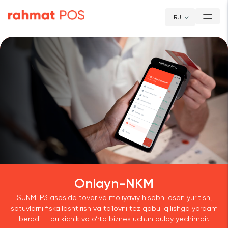
RU
Onlayn-NKM
SUNMI P3 asosida tovar va moliyaviy hisobni oson yuritish,
sotuvlarni fiskallashtirish va to‘lovni tez qabul qilishga yordam
beradi — bu kichik va o‘rta biznes uchun qulay yechimdir.