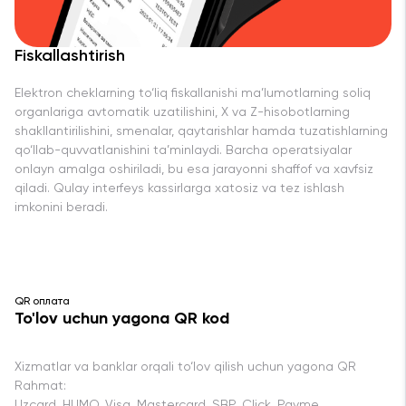
Fiskallashtirish
Elektron cheklarning to‘liq fiskallanishi ma’lumotlarning soliq
organlariga avtomatik uzatilishini, X va Z-hisobotlarning
shakllantirilishini, smenalar, qaytarishlar hamda tuzatishlarning
qo‘llab-quvvatlanishini ta’minlaydi. Barcha operatsiyalar
onlayn amalga oshiriladi, bu esa jarayonni shaffof va xavfsiz
qiladi. Qulay interfeys kassirlarga xatosiz va tez ishlash
imkonini beradi.
QR оплата
To'lov uchun yagona QR kod
Xizmatlar va banklar orqali to‘lov qilish uchun yagona QR
Rahmat:
Uzcard, HUMO, Visa, Mastercard, SBP, Click, Payme,