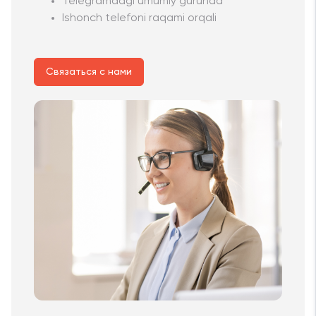
Telegramdagi umumiy guruhda
Ishonch telefoni raqami orqali
Связаться с нами