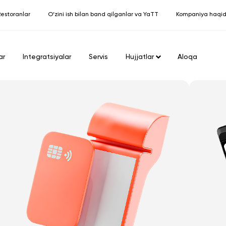
estoranlar
O‘zini ish bilan band qilganlar va YaTT
Kompaniya haqi
ar
Integratsiyalar
Servis
Hujjatlar
Aloqa