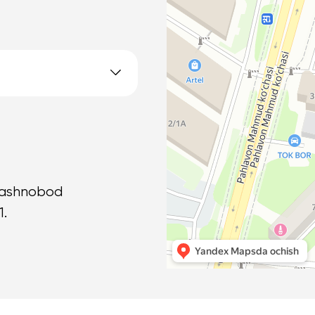
 Yashnobod
1.