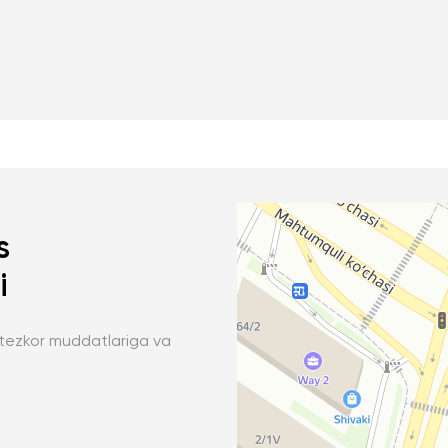
s
i
a, tezkor muddatlariga va