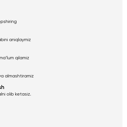
pshiring
abini aniqlaymiz
 ma’lum qilamiz
va almashtiramiz
sh
lni olib ketasiz.