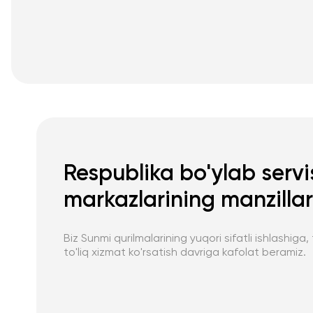
Respublika bo'ylab servi
markazlarining manzillar
Biz Sunmi qurilmalarining yuqori sifatli ishlashig
to'liq xizmat ko'rsatish davriga kafolat beramiz.