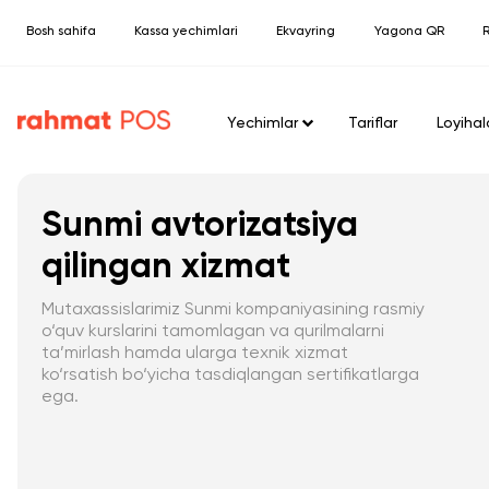
Bosh sahifa
Kassa yechimlari
Ekvayring
Yagona QR
R
Yechimlar
Tariflar
Loyihal
Sunmi avtorizatsiya
qilingan xizmat
Mutaxassislarimiz Sunmi kompaniyasining rasmiy
o‘quv kurslarini tamomlagan va qurilmalarni
ta’mirlash hamda ularga texnik xizmat
ko‘rsatish bo‘yicha tasdiqlangan sertifikatlarga
ega.