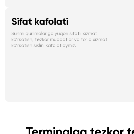
Sifat kafolati
Sunmi qurilmalariga yuqori sifatli xizmat
ko‘rsatish, tezkor muddatlar va to‘liq xizmat
ko‘rsatish siklini kafolatlaymiz.
Terminalga tezkor t