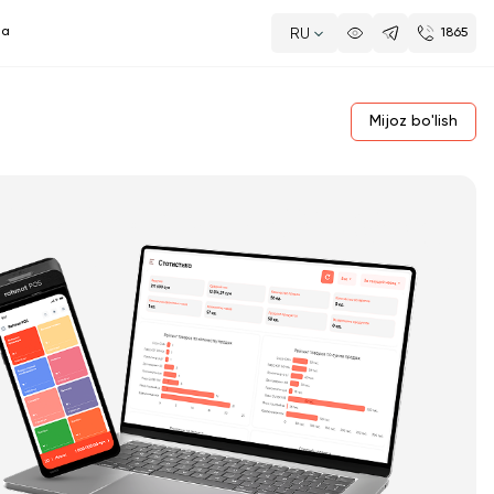
da
RU
1865
Mijoz bo'lish