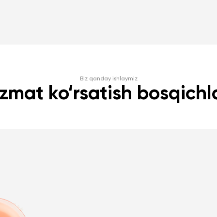
Biz qanday ishlaymiz
zmat ko‘rsatish bosqichl