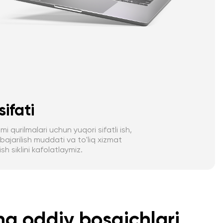
sifati
mi qurilmalari uchun yuqori sifatli ish,
bajarilish muddati va to'liq xizmat
ish siklini kafolatlaymiz.
ng oddiy bosqichlari