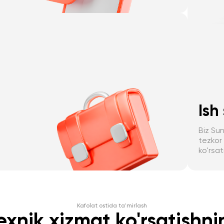
Ish 
Biz Sun
tezkor 
ko'rsat
Kafolat ostida ta'mirlash
exnik xizmat ko'rsatishni