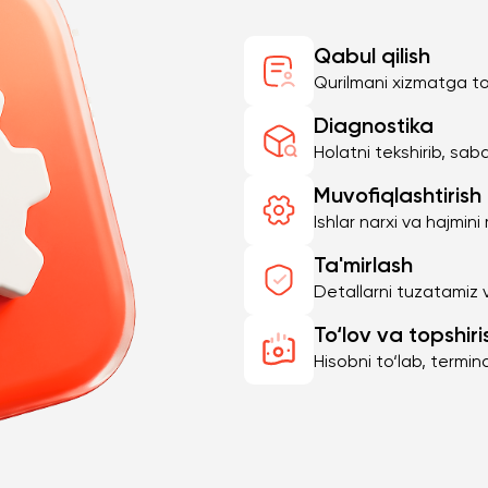
Qabul qilish
Qurilmani xizmatga to
Diagnostika
Holatni tekshirib, sab
Muvofiqlashtirish
Ishlar narxi va hajmini
Ta'mirlash
Detallarni tuzatamiz 
To‘lov va topshiri
Hisobni to‘lab, termina