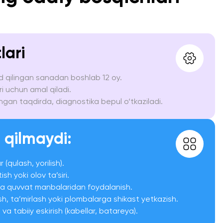
lari
d qilingan sanadan boshlab 12 oy.
 uchun amal qiladi.
ngan taqdirda, diagnostika bepul o‘tkaziladi.
 qilmaydi:
 (qulash, yorilish).
sh yoki olov ta’siri.
a quvvat manbalaridan foydalanish.
sh, ta’mirlash yoki plombalarga shikast yetkazish.
 va tabiiy eskirish (kabellar, batareya).