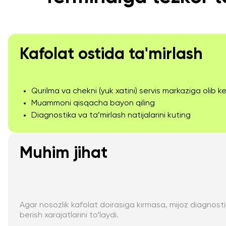
Kafolat ostida ta'mirlash
Qurilma va chekni (yuk xatini) servis markaziga olib ke
Muammoni qisqacha bayon qiling
Diagnostika va ta’mirlash natijalarini kuting
Muhim jihat
Agar nosozlik kafolat doirasiga kirmasa, mijoz diagnosti
berish xarajatlarini to‘laydi.