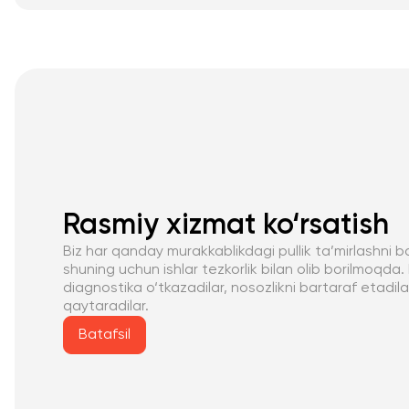
Rasmiy xizmat ko‘rsatish
Biz har qanday murakkablikdagi pullik ta’mirlashni b
shuning uchun ishlar tezkorlik bilan olib borilmoqda.
diagnostika o‘tkazadilar, nosozlikni bartaraf etadil
qaytaradilar.
Batafsil