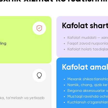
Kafolat shart
Kafolat muddati — xari
ling
Faqat zavod nuqsonlari
Kafolat holati tasdiqla
Kafolat amal
Mexanik shikastlanishlar
Namlik, chang, qizib keti
Begona aksessuarlar v
Mustaqil ravishda ochi
ka, ta’mirlash va yetkazib
Kuchlanish o‘zgarishlari