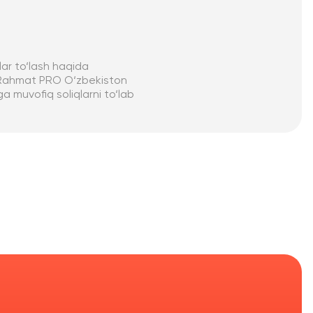
lar to‘lash haqida
. Rahmat PRO O‘zbekiston
a muvofiq soliqlarni to‘lab