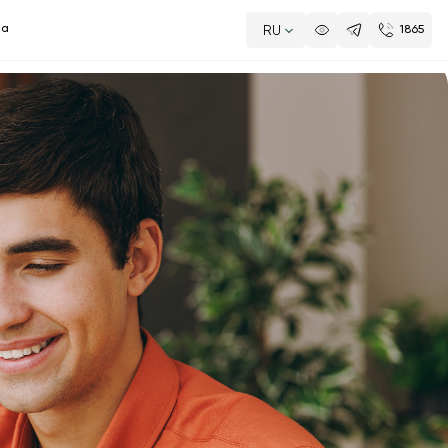
da
RU
1865