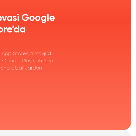
ovasi Google
ore’da
App Store’da mavjud.
ni Google Play yoki App
cha afzalliklardan