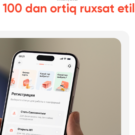
-
100 dan ortiq ruxsat eti