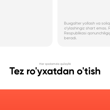
Buxgalter yollash va soliq
o‘ylashingiz shart emas
Respublikasi qonunchiligig
beradi.
Har qadamda qulaylik
Tez ro'yxatdan o'tish