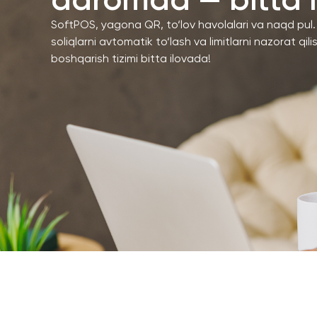
daromad — bitta 
SoftPOS, yagona QR, to‘lov havolalari va naqd pul. F
soliqlarni avtomatik to‘lash va limitlarni nazorat qili
boshqarish tizimi bitta ilovada!