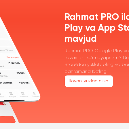
Rahmat PRO il
Play va App St
mavjud
Rahmat PRO Google Play va 
Ilovamizni ko‘rmayapsizmi? U
Store’dan yuklab oling va bar
bahramand bo‘ling!
Ilovani yuklab olish