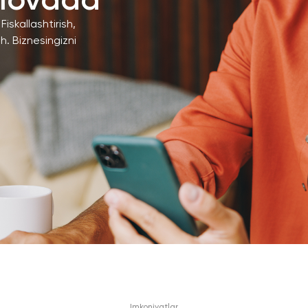
ilovada
iskallashtirish,
sh. Biznesingizni
Imkoniyatlar