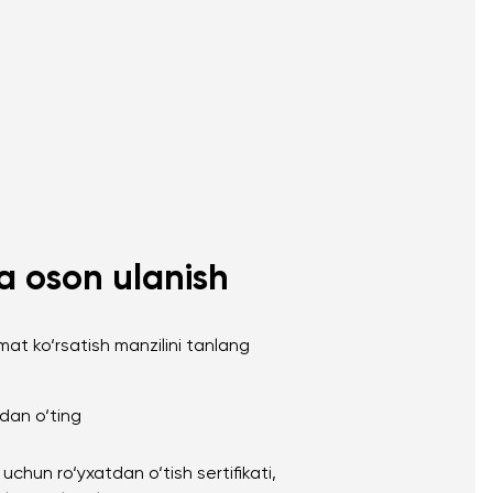
a oson ulanish
mat ko‘rsatish manzilini tanlang
adan o‘ting
h uchun ro‘yxatdan o‘tish sertifikati,