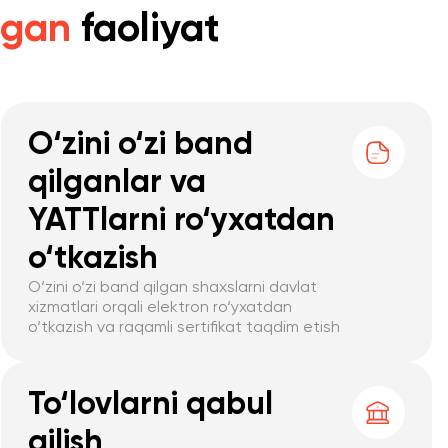
lgan
faoliyat
O‘zini o‘zi band
qilganlar va
YATTlarni ro‘yxatdan
o‘tkazish
O‘zini o‘zi band qilgan shaxslarni davlat
xizmatlari orqali elektron ro‘yxatdan
o‘tkazish va raqamli sertifikat taqdim etish
To‘lovlarni qabul
qilish