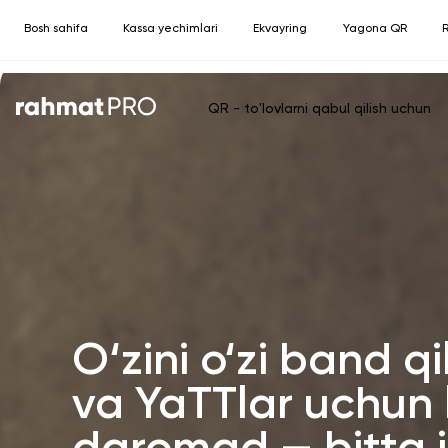
Bosh sahifa
Kassa yechimlari
Ekvayring
Yagona QR
R
QR - to'lovlarni qabul qilish uchun
O‘zini o‘zi band q
va YaTTlar uchun 