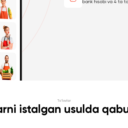
bank hisobi va 4 ta to‘
To'lovlar
arni istalgan usulda qabu