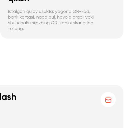
Istalgan qulay usulda: yagona QR-kod,
bank kartasi, naqd pul, havola orqali yoki
shunchaki mijozning QR-kodini skanerlab
to‘lang.
'lash