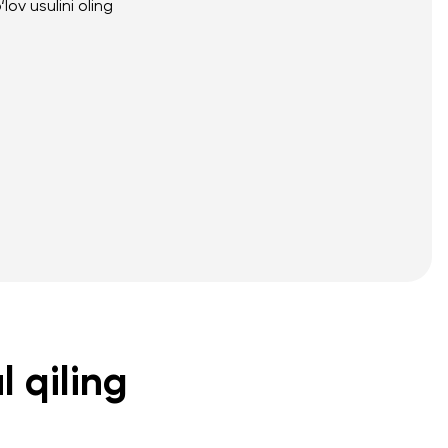
lov usulini oling
l qiling