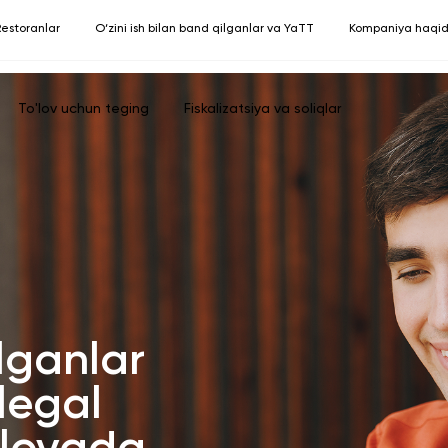
estoranlar
O‘zini ish bilan band qilganlar va YaTT
Kompaniya haqi
To'lov uchun teging
Fiskalizatsiya va soliqlar
ilganlar
legal