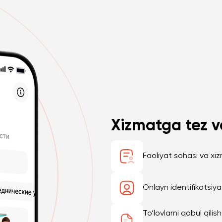
Xizmatga tez v
Faoliyat sohasi va xiz
Onlayn identifikatsiy
To‘lovlarni qabul qilis