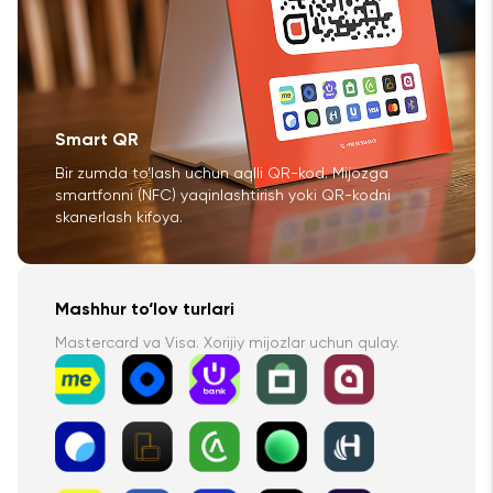
Smart QR
Bir zumda to‘lash uchun aqlli QR-kod. Mijozga
smartfonni (NFC) yaqinlashtirish yoki QR-kodni
skanerlash kifoya.
Mashhur to‘lov turlari
Mastercard va Visa. Xorijiy mijozlar uchun qulay.