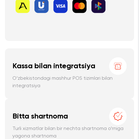
Kassa bilan integratsiya
O‘zbekistondagi mashhur POS tizimlari bilan
integratsiya
Bitta shartnoma
Turli xizmatlar bilan bir nechta shartnoma o‘rniga
yagona shartnoma