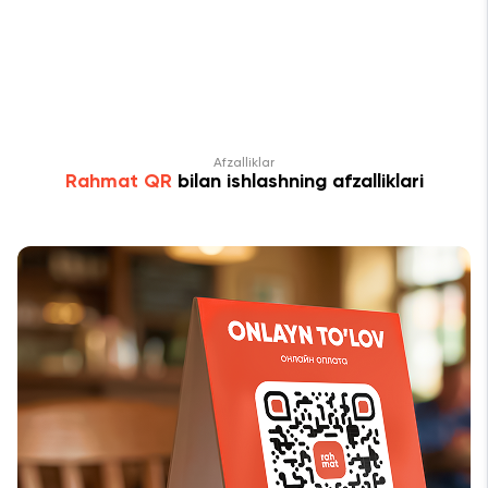
QR
ak
Afzalliklar
Rahmat QR
bilan ishlashning afzalliklari