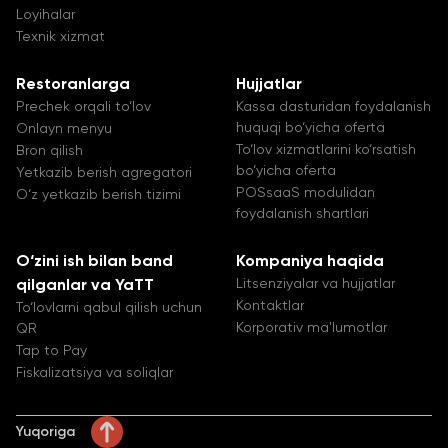
Loyihalar
Texnik xizmat
Restoranlarga
Hujjatlar
Prechek orqali to‘lov
Kassa dasturidan foydalanish
huquqi bo‘yicha oferta
Onlayn menyu
To‘lov xizmatlarini ko‘rsatish
Bron qilish
bo‘yicha oferta
Yetkazib berish agregatori
POSsaaS modulidan
O‘z yetkazib berish tizimi
foydalanish shartlari
O‘zini ish bilan band
Kompaniya haqida
Litsenziyalar va hujjatlar
qilganlar va YaTT
Kontaktlar
To‘lovlarni qabul qilish uchun
Korporativ ma'lumotlar
QR
Tap to Pay
Fiskalizatsiya va soliqlar
Yuqoriga