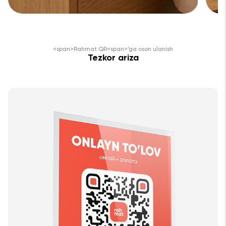
<span>Rahmat QR<span>’ga oson ulanish
Tezkor ariza