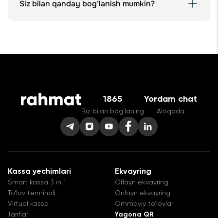
Siz bilan qanday bog‘lanish mumkin?
1865 raqami orqali.
1865
Yordam chat
Biz bilan bog‘laning
Aloqada
Kassa yechimlari
Ekvayring
Smart kassa 3 in 1
Oflayn ekvayring
To‘lov terminali
Onlayn ekvayring
Virtual kassa
Ommaviy to‘lovlar
Tariflar
Yagona QR