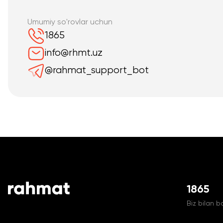
Umumiy so'rovlar uchun
1865
info@rhmt.uz
@rahmat_support_bot
1865
Biz bilan b