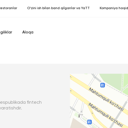
estoranlar
O‘zini ish bilan band qilganlar va YaTT
Kompaniya haqi
giliklar
Aloqa
 respublikada fintech
yaratishdir.