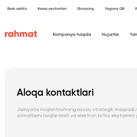
Bosh sahifa
Kassa yechimlari
Ekvayring
Yagona QR
R
Kompaniya haqida
Hujjatlar
Yan
Aloqa kontaktlari
Jamiyatni rivojlantirishning asosiy strategik maqsadi
xizmatlarini rivojlantirish va elektron to'lov ekotizimini 