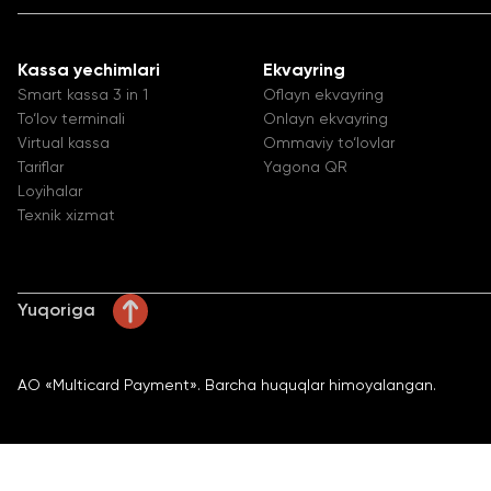
Kassa yechimlari
Ekvayring
Smart kassa 3 in 1
Oflayn ekvayring
To‘lov terminali
Onlayn ekvayring
Virtual kassa
Ommaviy to‘lovlar
Tariflar
Yagona QR
Loyihalar
Texnik xizmat
Yuqoriga
AO «Multicard Payment». Barcha huquqlar himoyalangan.