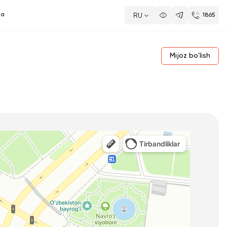
da
RU
1865
Mijoz bo'lish