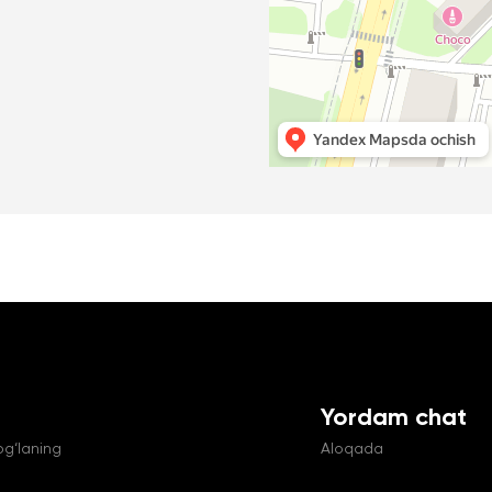
Yordam chat
og‘laning
Aloqada