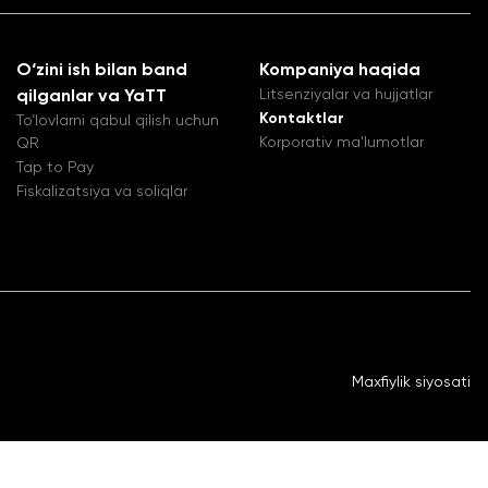
O‘zini ish bilan band
Kompaniya haqida
Litsenziyalar va hujjatlar
qilganlar va YaTT
Kontaktlar
To‘lovlarni qabul qilish uchun
Korporativ ma'lumotlar
QR
Tap to Pay
Fiskalizatsiya va soliqlar
Maxfiylik siyosati