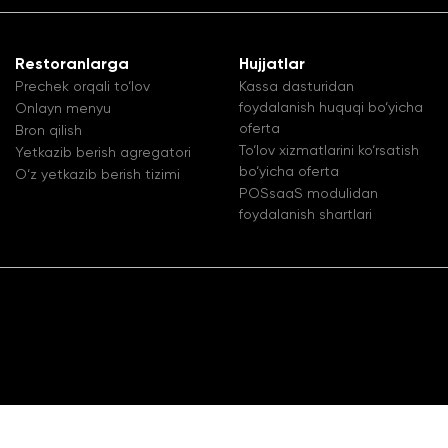
Restoranlarga
Hujjatlar
Prechek orqali to‘lov
Kassa dasturidan
foydalanish huquqi bo‘yicha
Onlayn menyu
oferta
Bron qilish
To‘lov xizmatlarini ko‘rsatish
Yetkazib berish agregatori
bo‘yicha oferta
O‘z yetkazib berish tizimi
POSsaaS modulidan
foydalanish shartlari