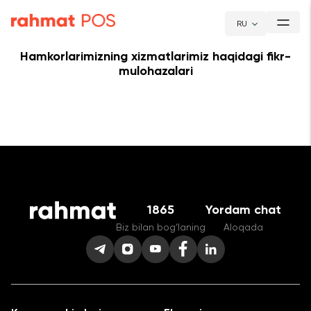
RU
Hamkorlarimizning xizmatlarimiz haqidagi fikr-
mulohazalari
1865
Yordam chat
Biz bilan bog‘laning
Aloqada