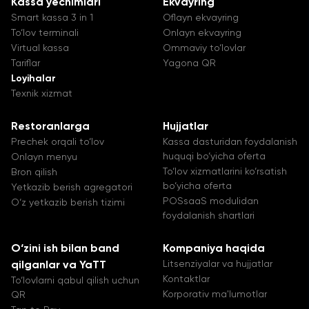
Kassa yechimlari
Ekvayring
Smart kassa 3 in 1
Oflayn ekvayring
To‘lov terminali
Onlayn ekvayring
Virtual kassa
Ommaviy to‘lovlar
Tariflar
Yagona QR
Loyihalar
Texnik xizmat
Restoranlarga
Hujjatlar
Prechek orqali to‘lov
Kassa dasturidan foydalanish
huquqi bo‘yicha oferta
Onlayn menyu
To‘lov xizmatlarini ko‘rsatish
Bron qilish
bo‘yicha oferta
Yetkazib berish agregatori
POSsaaS modulidan
O‘z yetkazib berish tizimi
foydalanish shartlari
O‘zini ish bilan band
Kompaniya haqida
Litsenziyalar va hujjatlar
qilganlar va YaTT
Kontaktlar
To‘lovlarni qabul qilish uchun
Korporativ ma'lumotlar
QR