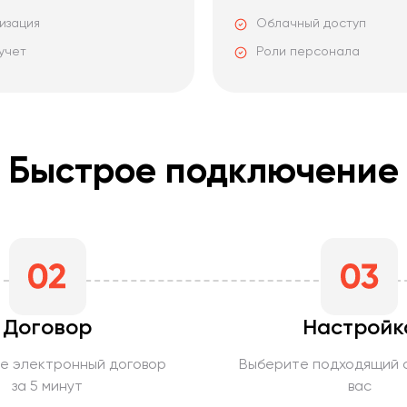
изация
Облачный доступ
учет
Роли персонала
Быстрое подключение
Договор
Настройк
е электронный договор
Выберите подходящий 
за 5 минут
вас