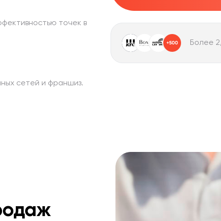
ффективностью точек в
Более 2
пных сетей и франшиз.
родаж