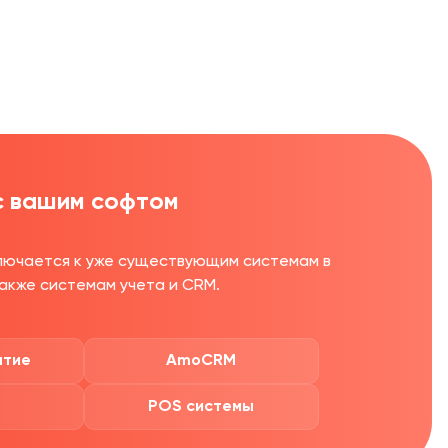
с вашим софтом
лючается к уже существующим системам в
также системам учета и CRM.
ятие
AmoCRM
POS системы