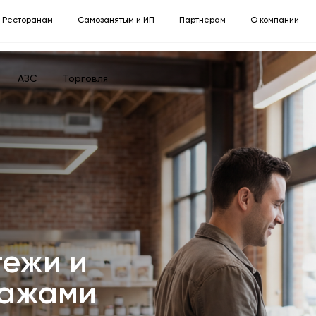
Ресторанам
Самозанятым и ИП
Партнерам
О компании
АЗС
Торговля
ежи и
дажами