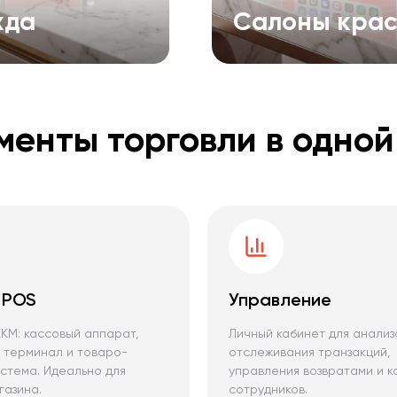
жда
Салоны кра
менты торговли в одно
 POS
Управление
КМ: кассовый аппарат,
Личный кабинет для анализ
 терминал и товаро-
отслеживания транзакций,
стема. Идеально для
управления возвратами и к
газина.
сотрудников.