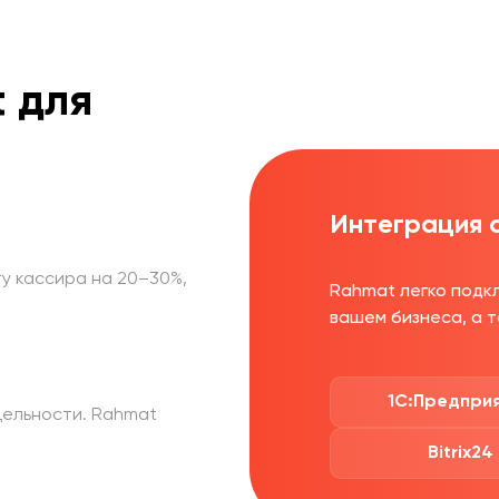
t
для
Интеграция 
у кассира на 20–30%,
Rahmat легко подк
вашем бизнеса, а 
1С:Предпри
дельности. Rahmat
Bitrix24