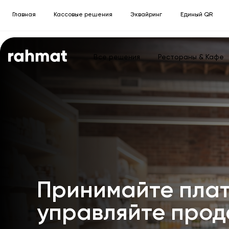
Главная
Кассовые решения
Эквайринг
Единый QR
Все решения
Рестораны & Кафе
Принимайте плат
управляйте про