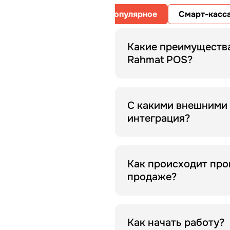
Популярное
Смарт-касс
Какие преимущества
Rahmat POS?
Это универсальное устро
платежный терминал, он
С какими внешними
принимает оплату по карт
интеграция?
Благодаря открытому API
системами на рынке.
Как происходит про
продаже?
Система соответствует в
автоматически формирует
Как начать работу?
транзакции мгновенно от