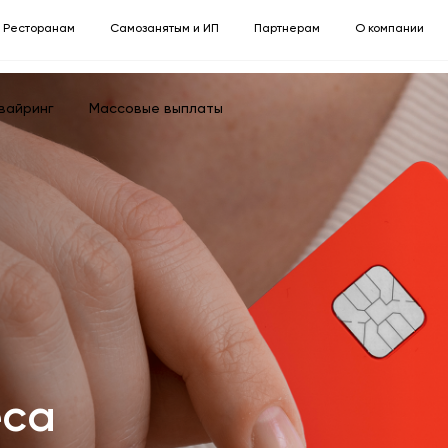
Ресторанам
Самозанятым и ИП
Партнерам
О компании
вайринг
Массовые выплаты
еса