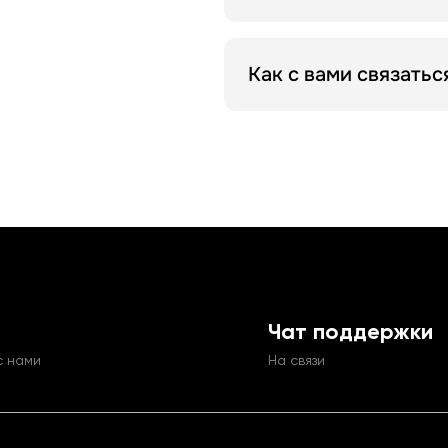
встроенную eSIM или Wi-F
Оставьте заявку на сайте,
Как с вами связатьс
По номеру 1865.
Чат поддержки
с нами
На связи