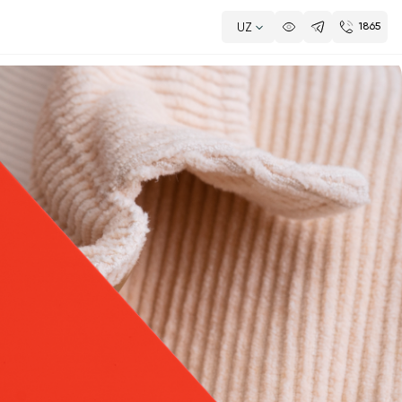
UZ
1865