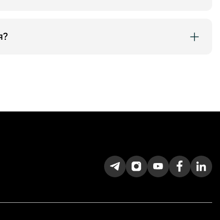
i соединение.
 либо позвоните по номеру 1865.
я?