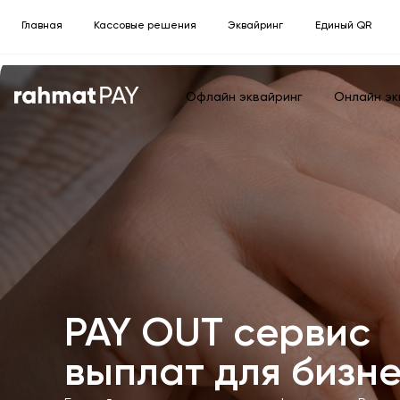
Главная
Кассовые решения
Эквайринг
Единый QR
Офлайн эквайринг
Онлайн эк
PAY OUT сервис
выплат для бизн