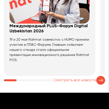
Международный PLUS-Форум Digital
А
Uzbekistan 2026
т
19 и 20 мая Rahmat совместно с HUMO приняли
R
участие в ПЛАС-Форуме. Главным событием
а
нашего стенда стала официальная
т
презентация инновационного решения Rahmat
л
POS.
м
Смотреть все новости