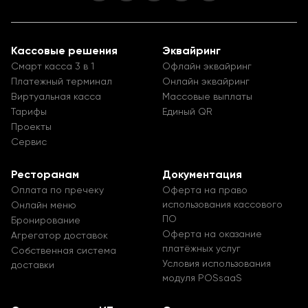
Кассовые решения
Эквайринг
Смарт касса 3 в 1
Офлайн эквайринг
Платежный терминал
Онлайн эквайринг
Виртуальная касса
Массовые выплаты
Тарифы
Единый QR
Проекты
Сервис
Ресторанам
Документация
Оплата по пречеку
Оферта на право
использования кассового
Онлайн меню
ПО
Бронирование
Оферта на оказание
Агрегатор доставок
платёжных услуг
Собственная система
Условия использования
доставки
модуля POSsaaS