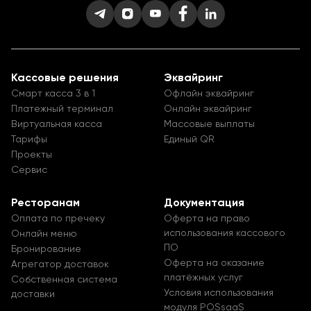
Кассовые решения
Эквайринг
Смарт касса 3 в 1
Офлайн эквайринг
Платежный терминал
Онлайн эквайринг
Виртуальная касса
Массовые выплаты
Тарифы
Единый QR
Проекты
Сервис
Ресторанам
Документация
Оплата по пречеку
Оферта на право
использования кассового
Онлайн меню
ПО
Бронирование
Оферта на оказание
Агрегатор доставок
платёжных услуг
Собственная система
Условия использования
доставки
модуля POSsaaS