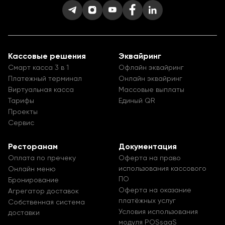
Кассовые решения
Эквайринг
Смарт касса 3 в 1
Офлайн эквайринг
Платежный терминал
Онлайн эквайринг
Виртуальная касса
Массовые выплаты
Тарифы
Единый QR
Проекты
Сервис
Ресторанам
Документация
Оплата по пречеку
Оферта на право
использования кассового
Онлайн меню
ПО
Бронирование
Оферта на оказание
Агрегатор доставок
платёжных услуг
Собственная система
Условия использования
доставки
модуля POSsaaS